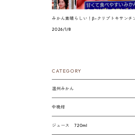
みかん素晴らしい！β-クリプトキサンチ
2026/1/8
CATEGORY
温州みかん
贈答用
中晩柑
家庭用
伊予柑
ジュース 720ml