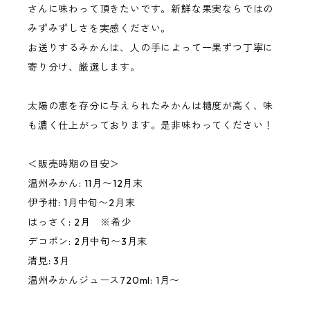
さんに味わって頂きたいです。新鮮な果実ならではの
みずみずしさを実感ください。
お送りするみかんは、人の手によって一果ずつ丁寧に
寄り分け、厳選します。
太陽の恵を存分に与えられたみかんは糖度が高く、味
も濃く仕上がっております。是非味わってください！
＜販売時期の目安＞
温州みかん: 11月〜12月末
伊予柑: 1月中旬〜2月末
はっさく: 2月 ※希少
デコポン: 2月中旬〜3月末
清見: 3月
温州みかんジュース720ml: 1月〜