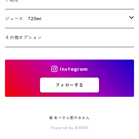
家庭用
伊予柑
ジュース 720ml
不知火（デコポン）
みかん
その他オプション
贈答用
きよみ
不知火（デコポン）
Instagram
家庭用
フォローする
© あべさん家のみかん
Powered by