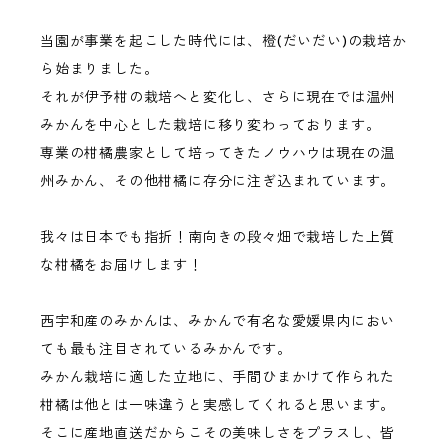
当園が事業を起こした時代には、橙(だいだい)の栽培か
ら始まりました。
それが伊予柑の栽培へと変化し、さらに現在では温州
みかんを中心とした栽培に移り変わっております。
専業の柑橘農家として培ってきたノウハウは現在の温
州みかん、その他柑橘に存分に注ぎ込まれています。
我々は日本でも指折！南向きの段々畑で栽培した上質
な柑橘をお届けします！
西宇和産のみかんは、みかんで有名な愛媛県内におい
ても最も注目されているみかんです。
みかん栽培に適した立地に、手間ひまかけて作られた
柑橘は他とは一味違うと実感してくれると思います。
そこに産地直送だからこその美味しさをプラスし、皆