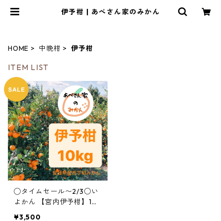
伊予柑 | あべさん家のみかん
HOME
中晩柑
伊予柑
ITEM LIST
◯タイムセール〜2/3○い
よかん 【宮内伊予柑】10k
g
¥3,500