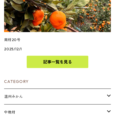
南柑20号
2025/12/1
記事一覧を見る
CATEGORY
温州みかん
贈答用
中晩柑