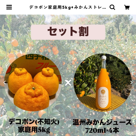
デコポン家庭用5kg+みかんストレー
トジュース4本セット | あべさん家
のみかん