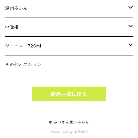
温州みかん
贈答用
中晩柑
家庭用
伊予柑
ジュース 720ml
不知火（デコポン）
みかん
その他オプション
贈答用
きよみ
不知火（デコポン）
商品一覧に戻る
家庭用
© あべさん家のみかん
Powered by