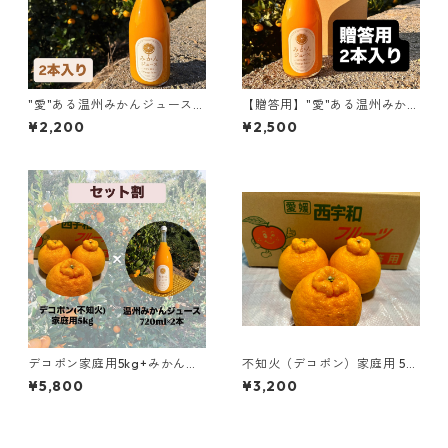
"愛"ある温州みかんジュース 7
【贈答用】"愛"ある温州みかん
20ml ×2本セット【お試し】
ジュース 720ml ×2本セット
¥2,200
¥2,500
デコポン家庭用5kg+みかんス
不知火（デコポン）家庭用 5k
トレートジュース2本セット
g
¥5,800
¥3,200