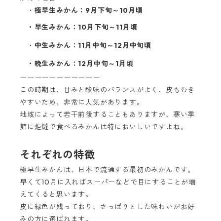
・
極早生みかん：9月下旬～10月頃
・
早生みかん
：10月下旬～11月頃
・
中生みかん
：11月中旬～12月中旬頃
・晩生みかん
：12月中旬～1月頃
ーーーーーーーーーーー
この時期は、甘みと酸味のバランスがよく、皮もむき
やすいため、非常に人気があります。
地域によって若干前後することもありますが、寒い季
節に炬燵で食べるみかんは特においしいですよね。
それぞれの特徴
極早生みかんは、日本で流通する最初のみかんです。
早くて10月に入ればスーパーなどで目にすることが増
えてくると思います。
皮に緑色が残っており、さっぱりとした味わいがお好
みの方に選ばれます。